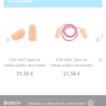
CATEGORÍA:
EAR MAX Tapón de
EAR MAX Tapón de
EAR
trabajo auditivo desechable
trabajo auditivo desechable
a
MARCA 1988 TD
con cordón MARCA
des
31,50 €
27,56 €
1988TDCN
MA
Boletín