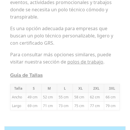
eventos, actividades promocionales y trabajos
donde se necesita un polo técnico cómodo y
transpirable.
Es una opción adecuada para empresas que
buscan un polo técnico personalizable, ligero y
con certificado GRS.
Para consultar más opciones similares, puede
visitar nuestra sección de
polos de trabajo
.
Guía de Tallas
Talla
S
M
L
XL
2XL
3XL
Ancho
49 cm
52 cm
55 cm
58 cm
62 cm
66 cm
Largo
69 cm
71 cm
73 cm
75 cm
77 cm
79 cm