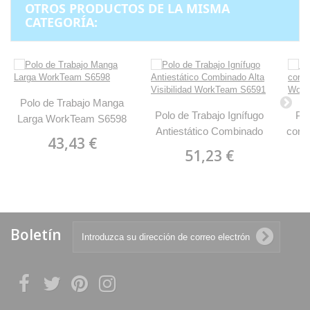
OTROS PRODUCTOS DE LA MISMA
CATEGORÍA:
Polo de Trabajo Manga
Polo de Trabajo Ignífugo
Pol
Larga WorkTeam S6598
Antiestático Combinado
corta
43,43 €
Alta Visibilidad WorkTeam
51,23 €
S6591
Boletín