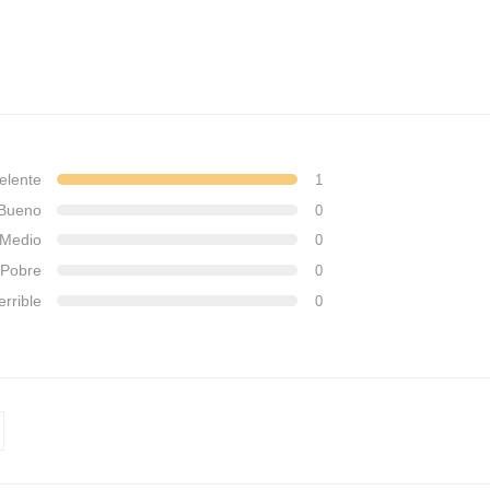
elente
1
Bueno
0
Medio
0
Pobre
0
errible
0