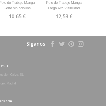
Polo de Trabajo Manga
Polo de Trabajo Manga
Polo de t
Corta sin bolsillos
Larga Alta Visibilidad
alta visi
WorkTeam C3880
WorkTeam C3833
10,65 €
12,53 €
1
Síganos
resa
tección Calvo, SL
oro, Madrid
ales.com