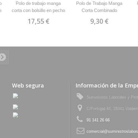
o
Polo de trabajo manga
Polo de Trabajo Manga
o
corta con bolsillo en pecho
Corta Combinado
am
WorkTeam C3890
WorkTeam C2805
17,55 €
9,30 €
Web segura
Información de la Emp
Suministros Laborales y Pro
C/Portugal 65, 28341 Valdem
91 141 26 66
comercial@suministroslabor