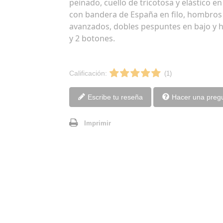
peinado, cuello de tricotosa y elástico 
con bandera de España en filo, hombros
avanzados, dobles pespuntes en bajo y
y 2 botones.
Calificación:
(1)
Escribe tu reseña
Hacer una preg
Imprimir