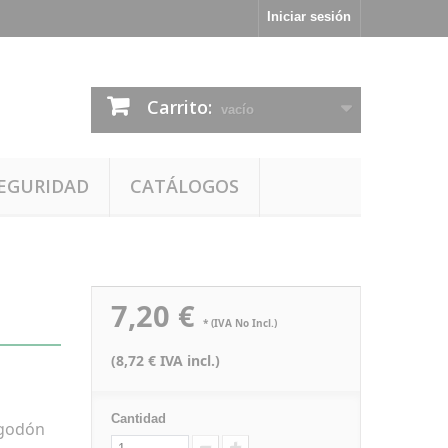
Iniciar sesión
Carrito:
vacío
EGURIDAD
CATÁLOGOS
7,20 €
* (IVA No Incl.)
(8,72 € IVA incl.)
Cantidad
lgodón