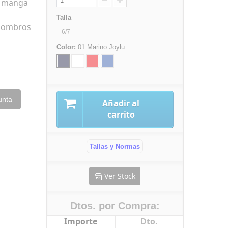
en manga
Talla
 hombros
6/7
Color:
01 Marino Joylu
unta
Añadir al
carrito
Tallas y Normas
Ver Stock
Dtos. por Compra:
Importe
Dto.