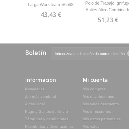
Polo de Trabajo Ignífug
Larga WorkTeam S6598
Antiestático Combinad
43,43 €
Alta Visibilidad WorkTe
51,23 €
S6591
Boletín
Información
Mi cuenta
Novedades
Mis compras
¡Lo más vendido!
Mis devoluciones
Aviso legal
Mis vales descuento
Pago y Gastos de Envio
Mis direcciones
Términos y condiciones
Mis datos personales
Reembolso y Devoluciones
Mis vales