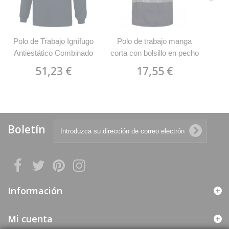
Polo de Trabajo Ignífugo
Polo de trabajo manga
Antiestático Combinado
corta con bolsillo en pecho
Alta Visibilidad WorkTeam
WorkTeam C3890
51,23 €
17,55 €
S6591
Boletín
Información
Mi cuenta