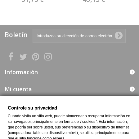
C3000
Boletín
Información
Mi cuenta
Web segura
Controle su privacidad
Cuando visita un sitio web, puede almacenar o recuperar información en
Información de la Empresa
su navegador, principalmente en forma de \ 'cookies '. Esta información,
que podría ser sobre usted, sus preferencias o su dispositivo de Internet
(computadora, tableta o dispositivo móvil), se utiliza principalmente para
que el sitio funcione como espera.