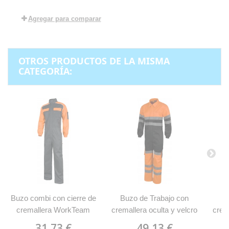
Agregar para comparar
OTROS PRODUCTOS DE LA MISMA
CATEGORÍA:
Buzo combi con cierre de
Buzo de Trabajo con
B
cremallera WorkTeam
cremallera oculta y velcro
crem
C4503
Alta Visibilidad WorkTeam
Alta
31,73 €
49,13 €