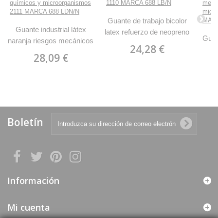
Guante de trabajo bicolor
Guante industrial látex
latex refuerzo de neopreno
Guan
naranja riesgos mecánicos
1110 MARCA 688 LB/N
24,28 €
n
químicos y
28,09 €
me
microorganismos 2111
mic
MARCA 688 LDN/N
M
Boletín
Información
Mi cuenta