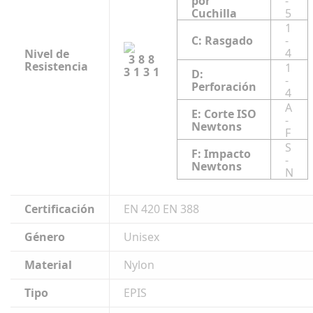
por
-
Cuchilla
5
1
C: Rasgado
-
4
Nivel de
Resistencia
1
3131
D:
-
Perforación
4
A
E: Corte ISO
-
Newtons
F
S
F: Impacto
-
Newtons
N
Certificación
EN 420 EN 388
Género
Unisex
Material
Nylon
Tipo
EPIS