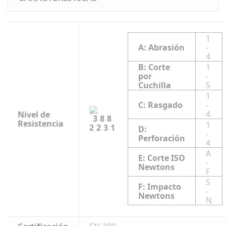
1
A: Abrasión
-
4
B: Corte
1
por
-
Cuchilla
5
1
C: Rasgado
-
4
Nivel de
Resistencia
1
2231
D:
-
Perforación
4
A
E: Corte ISO
-
Newtons
F
S
F: Impacto
-
Newtons
N