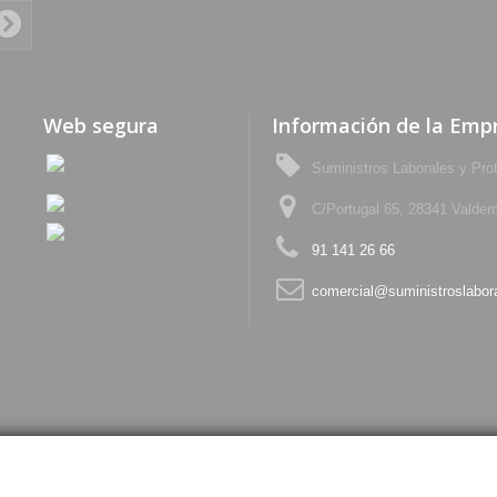
Web segura
Información de la Emp
Suministros Laborales y Pro
C/Portugal 65, 28341 Valdem
91 141 26 66
comercial@suministroslabor