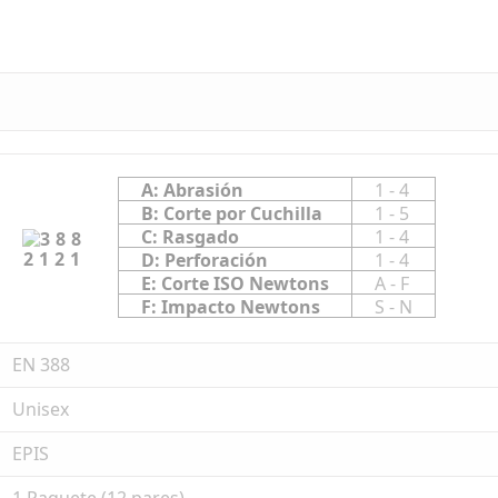
A: Abrasión
1 - 4
B: Corte por Cuchilla
1 - 5
C: Rasgado
1 - 4
2121
D: Perforación
1 - 4
E: Corte ISO Newtons
A - F
F: Impacto Newtons
S - N
EN 388
Unisex
EPIS