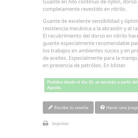
Guante en hilo contínuo de nylon, dorso
completamente revestido en nitrilo.
Guante de excelente sensibilidad y ópti
resistencia mecánica a la abrasión y al r
El recubrimiento del dorso en nitrilo hace
guante especialmente recomendable pa
los trabajos en ambientes sucios y en pr
de aceites. Especialmente para la manip
en presencia de petróleo. En blíster.
Pedidos desde el dia 10, se servirán a partir de
Agosto.
Escribe tu reseña
Hacer una preg
Imprimir