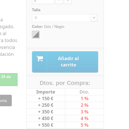
Talla
8
ma
asgado.
Color:
Gris / Negro
 al
ra todos
esencia
ulación
Añadir al
carrito
l 24 de
Dtos. por Compra:
Importe
Dto.
+ 150 €
1 %
unta
+ 250 €
2 %
+ 350 €
3 %
+ 450 €
4 %
+ 550 €
5 %