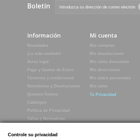
Boletín
Información
Mi cuenta
Novedades
Mis compras
¡Lo más vendido!
Mis devoluciones
Aviso legal
Mis vales descuento
Pago y Gastos de Envio
Mis direcciones
Términos y condiciones
Mis datos personales
Reembolso y Devoluciones
Mis vales
Quienes Somos
Tu Privacidad
Catálogos
Política de Privacidad
Tallas y Normativas
Controle su privacidad