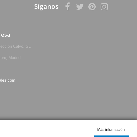
Síganos
resa
tección Calvo, SL
oro, Madrid
ales.com
Más información