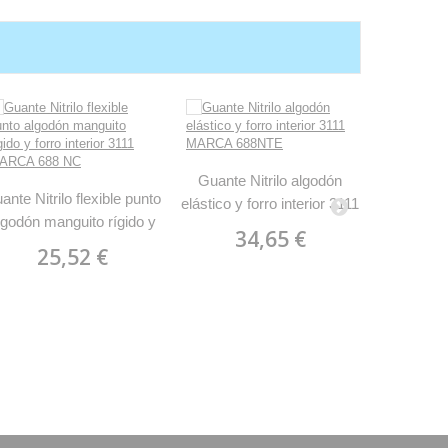
Guante Nitrilo algodón
ante Nitrilo flexible punto
Guante in
elástico y forro interior 3111
lgodón manguito rígido y
verde ri
MARCA 688NTE
34,65 €
orro interior 3111 MARCA
qu
25,52 €
2
688 NC
microor
MARC