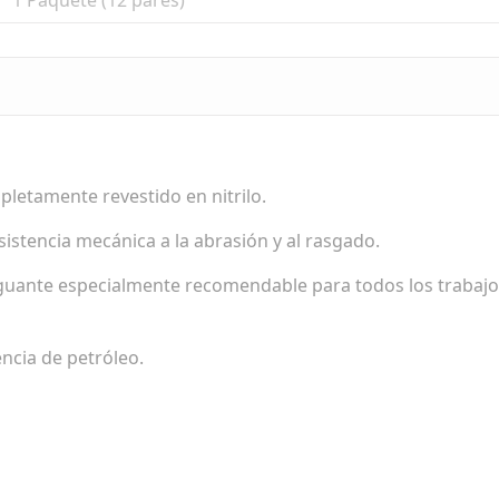
1 Paquete (12 pares)
letamente revestido en nitrilo.
istencia mecánica a la abrasión y al rasgado.
l guante especialmente recomendable para todos los trabaj
ncia de petróleo.