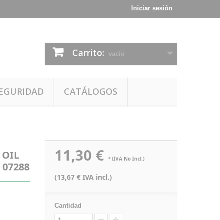
Iniciar sesión
Carrito:
vacío
EGURIDAD
CATÁLOGOS
11,30 €
 OIL
* (IVA No Incl.)
 07288
(13,67 € IVA incl.)
Cantidad