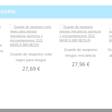
EGORÍA:
or
Guante de neopreno
Gu
no
Guante de neopreno color
riesgos mecánicos
a
N
negro para riesgos
químicos y
f
27,96 €
mecánicos químicos y
microorganismos 3121
27,69 €
microorganismos 3121
MARCA 688 NEOL/N
MARCA 688 NEO/N