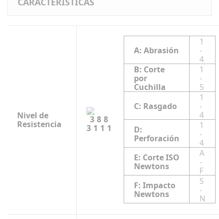
CARACTERÍSTICAS
1
A: Abrasión
-
4
B: Corte
1
por
-
Cuchilla
5
1
C: Rasgado
-
4
Nivel de
Resistencia
1
3111
D:
-
Perforación
4
A
E: Corte ISO
-
Newtons
F
S
F: Impacto
-
Newtons
N