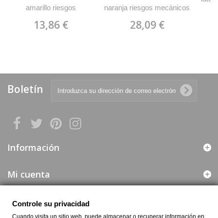
amarillo riesgos
naranja riesgos mecánicos
111
mecánicos superficiales
químicos y
13,86 €
28,09 €
MARCA 688 LDY
microorganismos 2111
MARCA 688 LDN/N
Boletín
Información
Mi cuenta
Web segura
Controle su privacidad
Cuando visita un sitio web, puede almacenar o recuperar información en