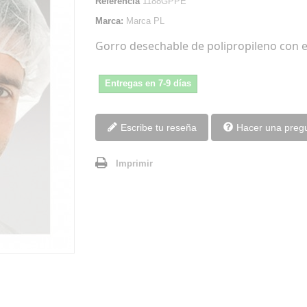
Referencia
1188GPPE
Marca:
Marca PL
Gorro desechable de polipropileno con el
Entregas en 7-9 días
Escribe tu reseña
Hacer una preg
Imprimir