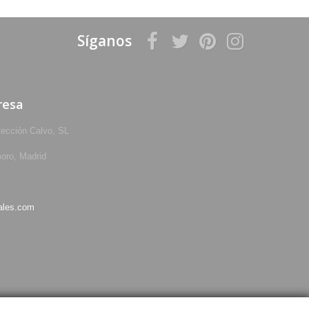
Síganos
resa
tección Calvo, SL
oro, Madrid
ales.com