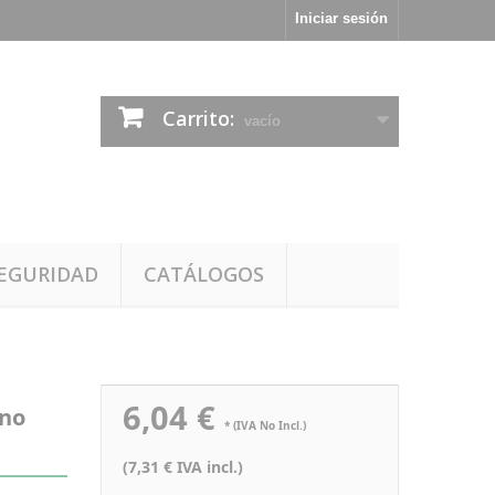
Iniciar sesión
Carrito:
vacío
EGURIDAD
CATÁLOGOS
6,04 €
eno
* (IVA No Incl.)
(7,31 € IVA incl.)