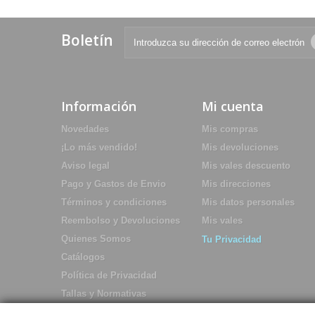
Boletín
Información
Mi cuenta
Novedades
Mis compras
¡Lo más vendido!
Mis devoluciones
Aviso legal
Mis vales descuento
Pago y Gastos de Envio
Mis direcciones
Términos y condiciones
Mis datos personales
Reembolso y Devoluciones
Mis vales
Quienes Somos
Tu Privacidad
Catálogos
Política de Privacidad
Tallas y Normativas