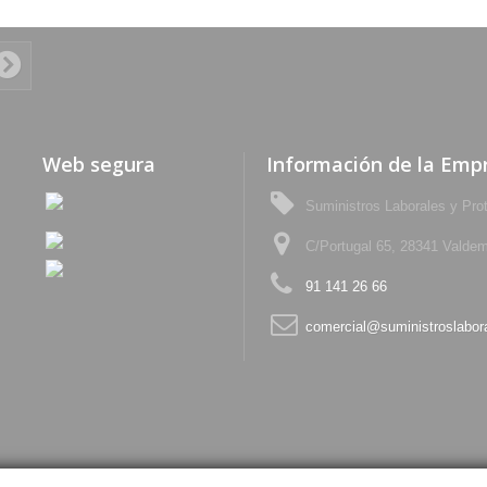
Web segura
Información de la Emp
Suministros Laborales y Pro
C/Portugal 65, 28341 Valdem
91 141 26 66
comercial@suministroslabor