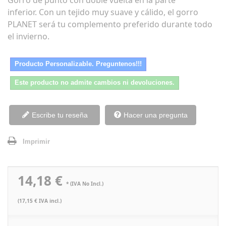
Gorro de punto con doble vuelta en la parte
inferior. Con un tejido muy suave y cálido, el gorro
PLANET será tu complemento preferido durante todo
el invierno.
Producto Personalizable. Preguntenos!!!
Este producto no admite cambios ni devoluciones.
Escribe tu reseña
Hacer una pregunta
Imprimir
14,18 €
* (IVA No Incl.)
(17,15 € IVA incl.)