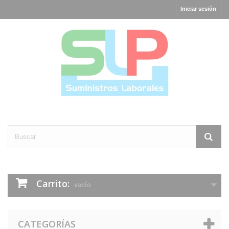
Iniciar sesión
Carrito:
vacío
CATEGORÍAS