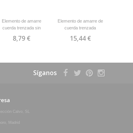
Elemento de amarre
Elemento de amarre de
Elemen
cuerda trenzada sin
cuerda trenzada
cuer
mosquetones Miguel
semiestatica y 2
semie
8,79 €
15,44 €
3
Miranda E90T
mosquetones acero con
mosque
virola de rosca Miguel
gancho 
Miranda E91T
Miguel
Síganos
resa
tección Calvo, SL
oro, Madrid