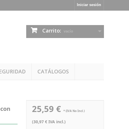
Iniciar sesión
Carrito:
vacío
EGURIDAD
CATÁLOGOS
25,59 €
 con
* (IVA No Incl.)
(30,97 € IVA incl.)