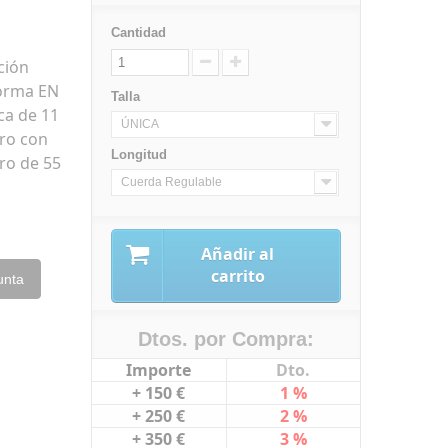
Cantidad
ción
norma EN
Talla
ca de 11
ÚNICA
ro con
Longitud
ero de 55
Cuerda Regulable
Añadir al
carrito
unta
Dtos. por Compra:
Importe
Dto.
+ 150 €
1 %
+ 250 €
2 %
+ 350 €
3 %