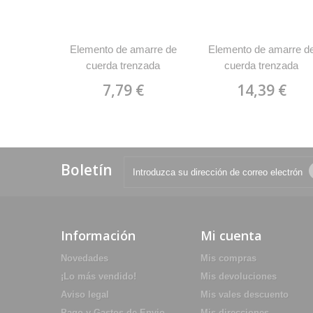
Elemento de amarre de
Elemento de amarre d
cuerda trenzada
cuerda trenzada
semiestatica sin
semiestatica tramo de 
7,79 €
14,39 €
mosquetones Miguel
metro con 2 mosqueton
Miranda E10
de acero Miguel Mirand
E11
Boletín
Información
Mi cuenta
Novedades
Mis compras
¡Lo más vendido!
Mis devoluciones
Aviso legal
Mis vales descuento
Pago y Gastos de Envio
Mis direcciones