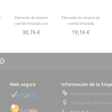
e
Elemento de amarre
Elemento de amarre de
cuerda trenzada con
cuerda trenzada
1
mosquetón acero y gancho
semiestatica con
30,76 €
19,16 €
es
mosquetón de acero y
a
gancho de acero de 55
mm de apertura Miguel
Miranda
Web segura
Información de la Emp
Suministros Laborales y Pro
C/Portugal 65, 28341 Valdem