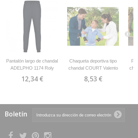
Pantalón largo de chandal
Chaqueta deportiva tipo
Pan
ADELPHO 1174 Roly
chandal COURT Valento
cha
12,34 €
8,53 €
Boletín