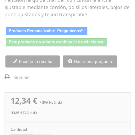
Pantalón largo de chándal, con cinturilla ancha
ajustable mediante cordón, bolsillos laterales, bajos de
puño ajustados y tejido transpirable.
Producto Personalizable. Preguntenos!!!
Este producto no admite cambios ni devoluciones.
Escribe tu reseña
Hacer una pregunta
Imprimir
12,34 €
* (IVA No Incl.)
(14,93 € IVA incl.)
Cantidad