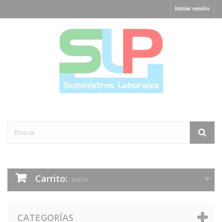
Iniciar sesión
Carrito:
vacío
CATEGORÍAS