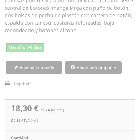
Camisa sport de algodón con cuello abotonado, cierre
central de botones, manga larga con puño de botón,
dos bolsos de pecho de plastón con cartera de botón,
espalda con canesú, costuras reforzadas, bajo
redondeado y botones al tono.
Gestión: 3-4 días
Escribe tu reseña
Hacer una pregunta
Imprimir
18,30 €
* (IVA No Incl.)
(22,14 € IVA incl.)
Cantidad