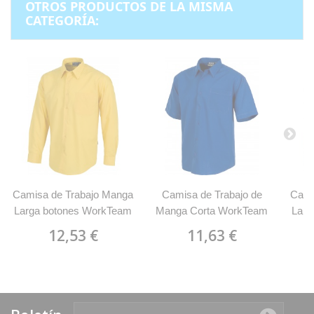
OTROS PRODUCTOS DE LA MISMA
CATEGORÍA:
Camisa de Trabajo Manga
Camisa de Trabajo de
Cami
Larga botones WorkTeam
Manga Corta WorkTeam
Larg
B8000
B8100
12,53 €
11,63 €