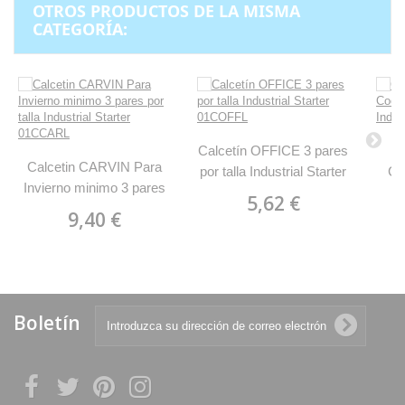
OTROS PRODUCTOS DE LA MISMA
CATEGORÍA:
Calcetín OFFICE 3 pares
C
Calcetin CARVIN Para
por talla Industrial Starter
Co
Invierno minimo 3 pares
01COFFL
5,62 €
por talla Industrial Starter
9,40 €
01CCARL
Boletín