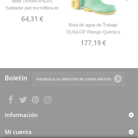
Bota TERMOPILAS
SRC
Soldador piel microfibra en
S3 suela doble densidad
64,31 €
Poliuretano/Goma Nitrilo
Bota de agua de Trabajo
MARCA 1688
DUNLOP Riesgo Químico
MARCA A442AB1
177,19 €
Boletín
Información
Mi cuenta