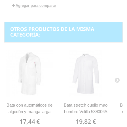
Agregar para comparar
OTROS PRODUCTOS DE LA MISMA
CATEGORÍA:
Bata con automáticos de
Bata stretch cuello mao
Bat
algodón y manga larga
hombre Velilla 539006S
mu
Velilla 539005
17,44 €
19,82 €