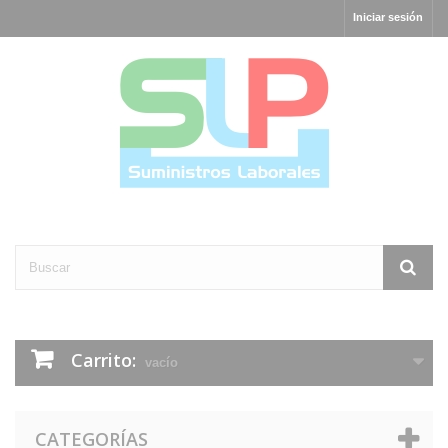
Iniciar sesión
Carrito:
vacío
CATEGORÍAS