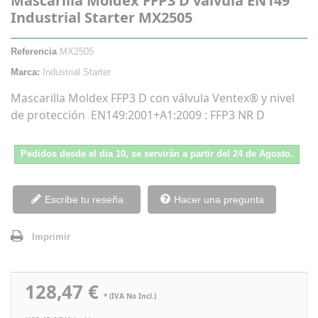
Mascarilla Moldex FFP3 D valvula EN149
Industrial Starter MX2505
Referencia
MX2505
Marca:
Industrial Starter
Mascarilla Moldex FFP3 D con válvula Ventex® y nivel
de protección EN149:2001+A1:2009 : FFP3 NR D
Pedidos desde el dia 10, se servirán a partir del 24 de Agosto.
Escribe tu reseña
Hacer una pregunta
Imprimir
128,47 €
* (IVA No Incl.)