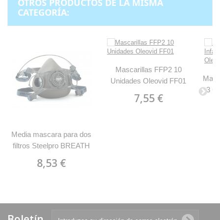
OTROS PRODUCTOS DE LA MISMA
CATEGORÍA:
Mascarillas FFP2 10
Masca
Unidades Oleovid FF01
3 C
7,55 €
Media mascara para dos
filtros Steelpro BREATH
MARCA 2288SE
8,53 €
Boletín