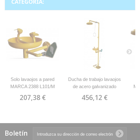
CATEGORÍA:
Solo lavaojos a pared
Ducha de trabajo lavaojos
S
MARCA 2388 L101/M
de acero galvanizado
MA
MARCA 2388 D101
207,38 €
456,12 €
Boletín