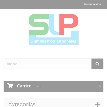
Iniciar sesión
Carrito:
vacío
CATEGORÍAS