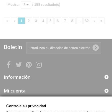
Mostrar
/ 158 resultado(s)
5
1
2
3
4
5
6
7
8
...
32
Boletín
Información
Mi cuenta
Web segura
Controle su privacidad