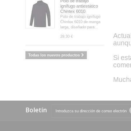
Polo de trabajo
ignífugo antiestático
Chintex 6010
Polo de trabajo ignífugo
Chintex 6010 de manga
larga, diseñado para...
Actua
29,30 €
aunqu
Todas los nuevos productos
Si es
comer
Mucha
Boletín