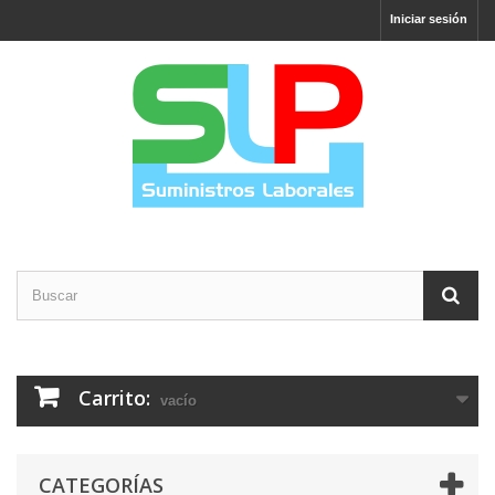
Iniciar sesión
Carrito:
vacío
CATEGORÍAS