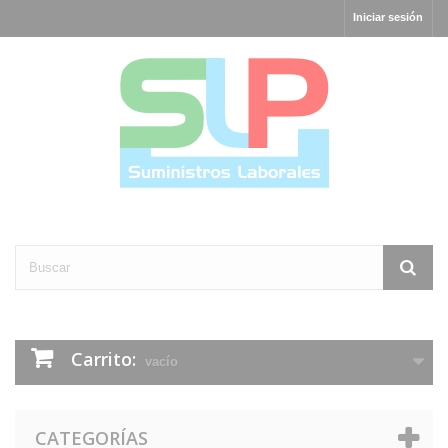
Iniciar sesión
Carrito:
vacío
CATEGORÍAS